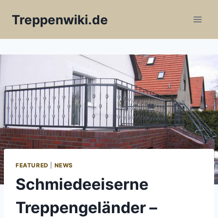
Skip
Treppenwiki.de
to
content
FEATURED
|
NEWS
Schmiedeeiserne
Treppengeländer –