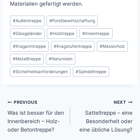
Materialien gefertigt werden.
Post
#
Außentreppe
#
Forstbewirtschaftung
Tags:
#
Glasgeländer
#
Holztreppe
#
Innentreppe
#
Kragarmtreppe
#
Kragstufentreppe
#
Massivholz
#
Metalltreppe
#
Naturstein
#
Sicherheitsanforderungen
#
Spindeltreppe
Post
PREVIOUS
NEXT
Was ist besser für den
Satteltreppe – eine
navigation
Innenbereich – Holz-
Besonderheit oder
oder Betontreppe?
eine übliche Lösung?